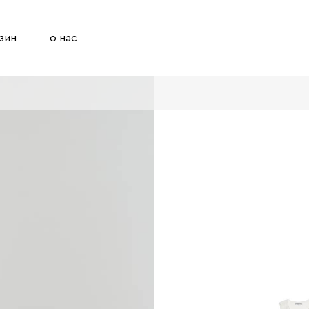
зин
о нас