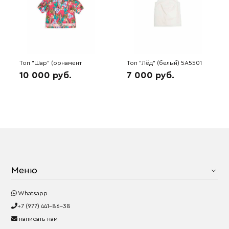
Топ "Шар" (орнамент
Топ "Лёд" (белый) 5A5501
цветы) 5A5614
10 000 руб.
7 000 руб.
Меню
Whatsapp
+7 (977) 441-86-38
написать нам