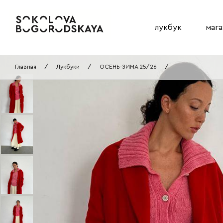
лукбук
мага
Главная
/
Лукбуки
/
ОСЕНЬ-ЗИМА 25/26
/