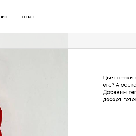
зин
о нас
Цвет пенки
его? А роск
Добавим те
десерт гото