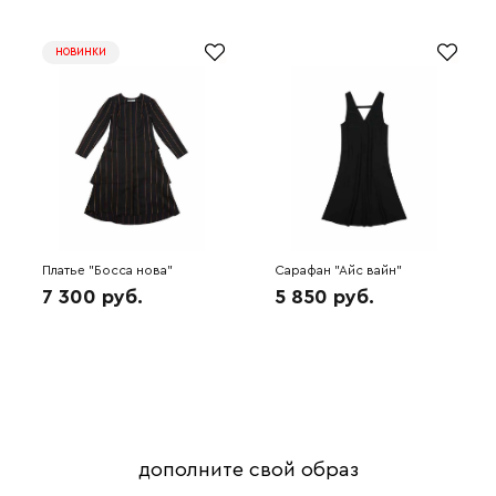
НОВИНКИ
Платье "Босса нова"
Сарафан "Айс вайн"
(черный/бронза) 6W1570
(черный) 6W1800
7 300 руб.
5 850 руб.
дополните свой образ