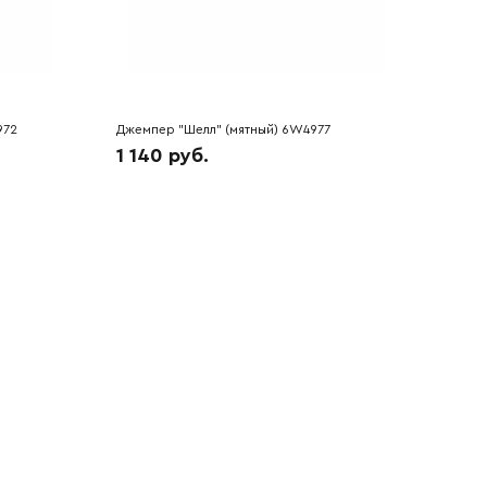
972
Джемпер "Шелл" (мятный) 6W4977
1 140 руб.