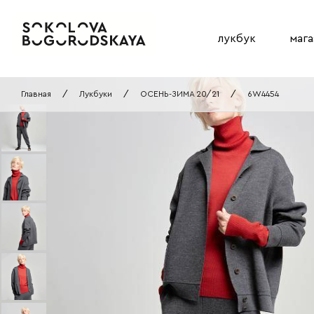
лукбук
мага
Главная
/
Лукбуки
/
ОСЕНЬ-ЗИМА 20/21
/
6W4454