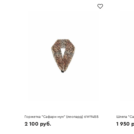
Горжетка "Сафари мун" (леопард) 6W9488
Шляпа "Са
2 100 руб.
1 950 