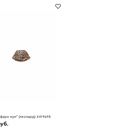
фари мун" (леопард) 6W9498
руб.