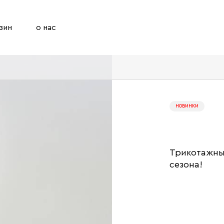
зин
о нас
НОВИНКИ
Трикотажны
сезона!