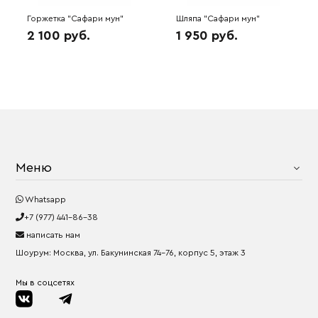
Горжетка "Сафари мун"
Шляпа "Сафари мун"
(леопард) 6W9488
(леопард) 6W9498
2 100 руб.
1 950 руб.
Меню
Whatsapp
+7 (977) 441-86-38
написать нам
Шоурум: Москва, ул. Бакунинская 74-76, корпус 5, этаж 3
Мы в соцсетях