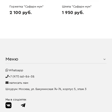
Горжетка "Сафари мун"
Шляпа "Сафари мун"
(леопард) 6W9488
(леопард) 6W9498
2 100 руб.
1 950 руб.
Меню
Whatsapp
+7 (977) 441-86-38
написать нам
Шоурум: Москва, ул. Бакунинская 74-76, корпус 5, этаж 3
Мы в соцсетях