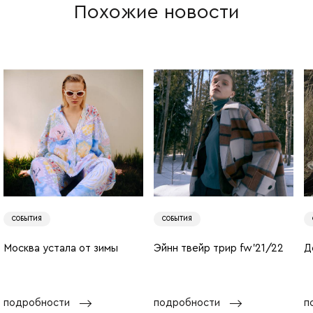
Похожие новости
СОБЫТИЯ
СОБЫТИЯ
Москва устала от зимы
Эйнн твейр трир fw'21/22
Д
подробности
подробности
п