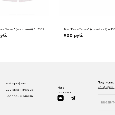
а - Теона" (молочный) 6H3102
Топ "Ева - Теона" (кофейный) 6H5
руб.
900 руб.
Подписывая
мой профиль
конфиденц
Мы в
доставка и возврат
соцсетях
Вопросы и ответы