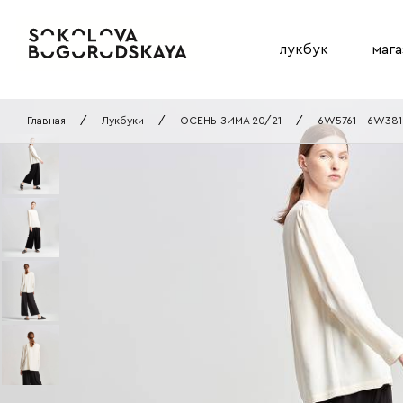
лукбук
мага
Главная
/
Лукбуки
/
ОСЕНЬ-ЗИМА 20/21
/
6W5761 - 6W38