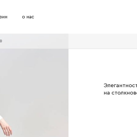
зин
о нас
10
Элегантнос
на столкнов