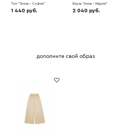
Топ "Эмма - София"
Блуза "Анна - Мария"
(голубой) 6H5045
(голубой) 6H5015
1 440 руб.
2 040 руб.
дополните свой образ