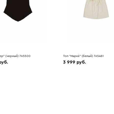
ер" (черный) 7A5500
Топ "Маркё" (белый) 7A5481
руб.
3 999 руб.