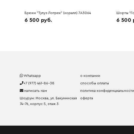
Брюки "Тулуз Лотрек" (коралл) 7A3064
Шорты "Го
6 500 руб.
6 500 
Whatsapp
о компании
+7 (977) 441-86-38
способы оплаты
написать нам
политика конфиденциальности
Шоурум: Москва, ул. Бакунинская
оферта
74-76, корпус 5, этаж 3