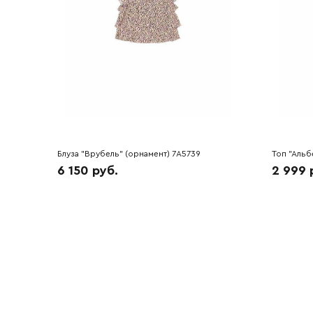
Блуза "Врубель" (орнамент) 7A5739
Топ "Альб
6 150 руб.
2 999 