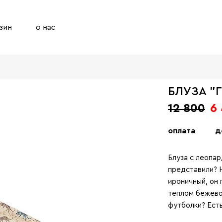
зин
о нас
БЛУЗА "
12 800
6
оплата
д
Блуза с леопар
представили? Н
ироничный, он 
теплом бежево
футболки? Есть