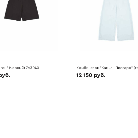
ген" (черный) 7A3040
Комбинезон "Камиль Писсаро" (г
7A3495
руб.
12 150 руб.