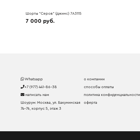
Шорты "Серов" (джинс) 7A3115
7 000 руб.
Whatsapp
о компании
+7 (977) 441-86-38
способы оплаты
написать нам
политика конфиденциальности
Шоурум: Москва, ул. Бакунинская
оферта
74-76, корпус 5, этаж 3