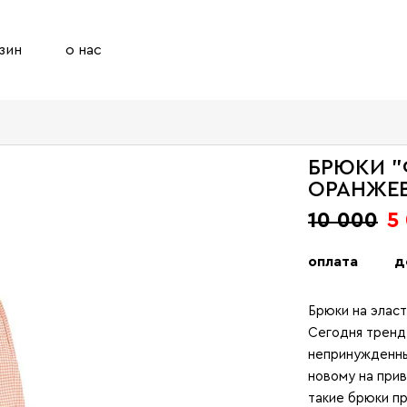
зин
о нас
БРЮКИ "
ОРАНЖЕ
10 000
5
оплата
д
Брюки на эласт
Сегодня тренд
непринужденны
новому на прив
такие брюки п