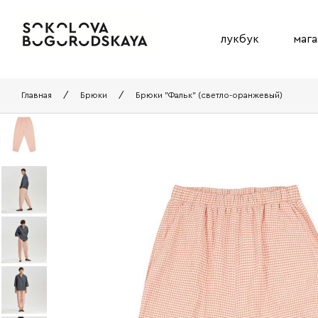
лукбук
мага
Главная
/
Брюки
/
Брюки "Фальк" (светло-оранжевый)